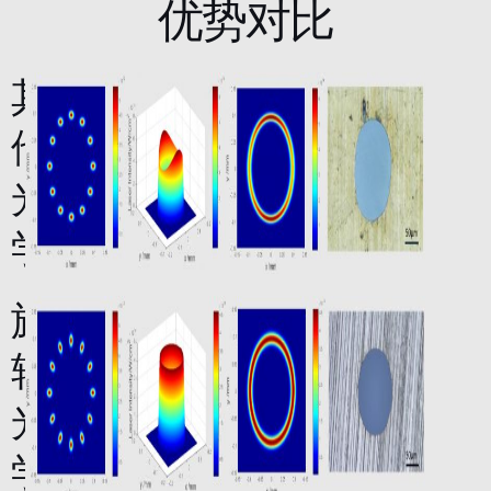
优势对比
其
他
光
学
旋
转
光
学