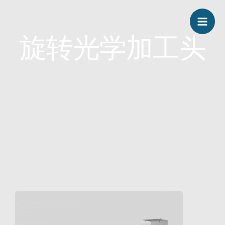
跳
Mai
至
Men
旋转光学加工头
内
容