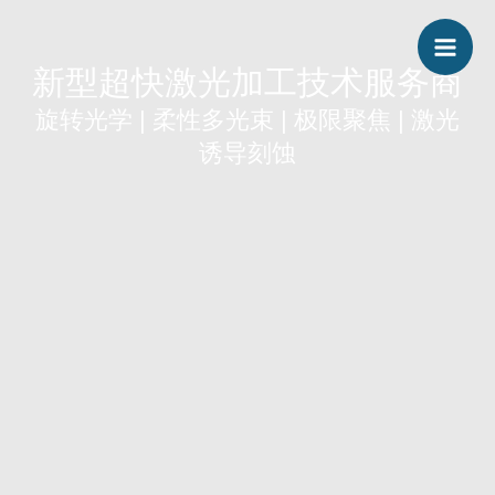
跳
Mai
至
新型超快激光加工技术服务商
Men
内
旋转光学 | 柔性多光束 | 极限聚焦 | 激光
容
诱导刻蚀